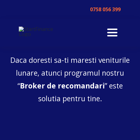
Skip
0758 056 399
to
content
Toggle
Navigati
Despre Noi
Daca doresti sa-ti maresti veniturile
Testimoniale
lunare, atunci programul nostru
“
Broker de recomandari
” este
Credite
solutia pentru tine.
Credit ipotecar – imobiliar
Parteneri
Credite de nevoi personale – fara
Broker de Recomandari
Formular de contact
garantii