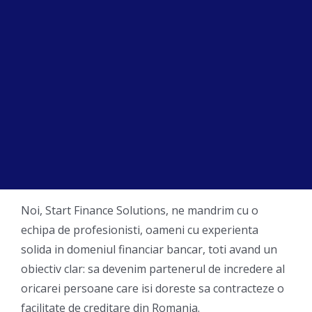
Credite de nevoi personale – cu
garantie imobiliara
Solutii de refinantare credite
Noi, Start Finance Solutions, ne mandrim cu o
echipa de profesionisti, oameni cu experienta
solida in domeniul financiar bancar, toti avand un
obiectiv clar: sa devenim partenerul de incredere al
oricarei persoane care isi doreste sa contracteze o
facilitate de creditare din Romania.